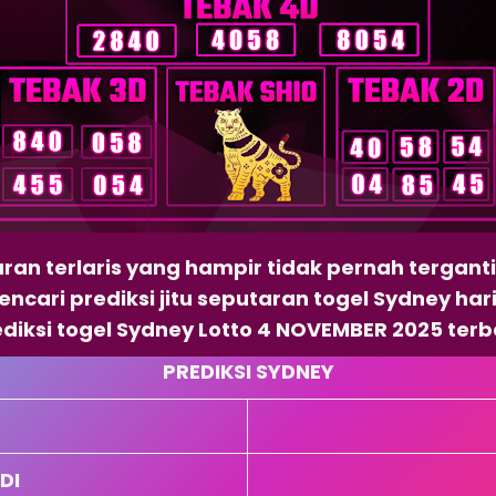
an terlaris yang hampir tidak pernah terganti
ri prediksi jitu seputaran togel Sydney hari i
diksi togel Sydney Lotto 4 NOVEMBER 2025 terb
PREDIKSI SYDNEY
DI