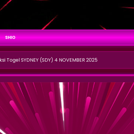
SHIO
iksi Togel SYDNEY (SDY) 4 NOVEMBER 2025