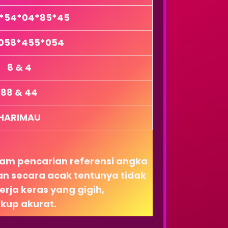
*54*04*85*45
058*455*054
8 & 4
88 & 44
HARIMAU
alam pencarian referensi angka
kan secara acak tentunya tidak
rja keras yang gigih,
ukup akurat.