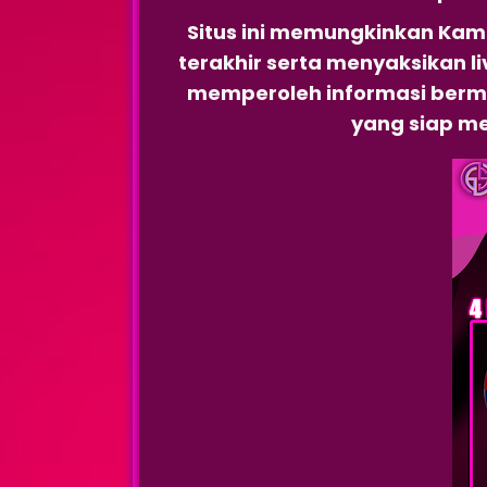
Situs ini memungkinkan Kam
terakhir serta menyaksikan l
memperoleh informasi berm
yang siap m