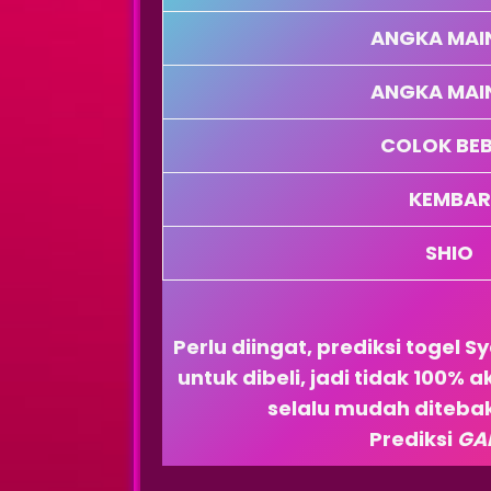
ANGKA MAI
ANGKA MAI
COLOK BE
KEMBAR
SHIO
Perlu diingat, prediksi togel
untuk dibeli, jadi tidak 100%
selalu mudah ditebak
Prediksi
GA