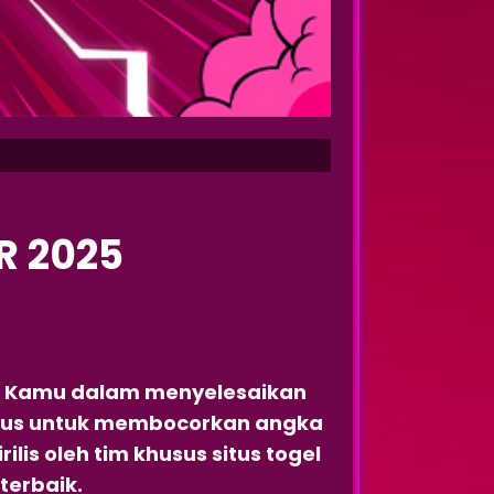
R 2025
 Kamu dalam menyelesaikan
sus untuk membocorkan angka
ilis oleh tim khusus situs togel
terbaik.