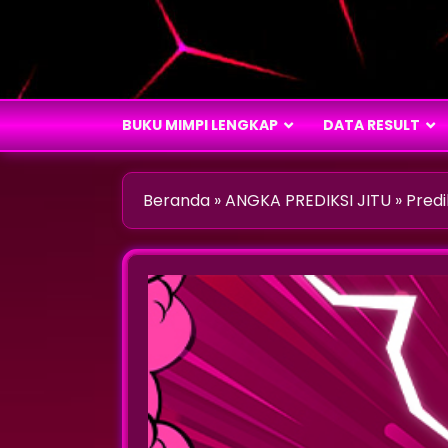
BUKU MIMPI LENGKAP
DATA RESULT
Beranda
»
ANGKA PREDIKSI JITU
»
Pred