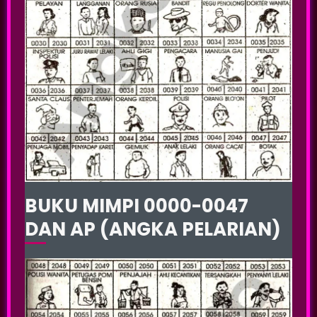
BUKU MIMPI 0000-0047
DAN AP (ANGKA PELARIAN)