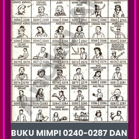
BUKU MIMPI 0240-0287 DAN