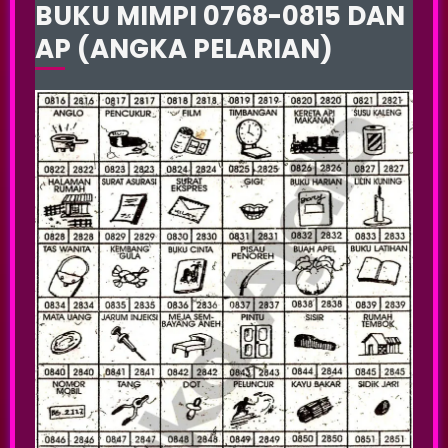
BUKU MIMPI 0768-0815 DAN
AP (ANGKA PELARIAN)