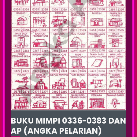
BUKU MIMPI 0336-0383 DAN
AP (ANGKA PELARIAN)