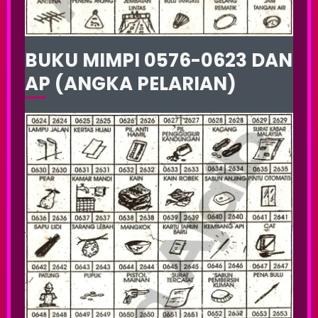
BUKU MIMPI 0576-0623 DAN
AP (ANGKA PELARIAN)