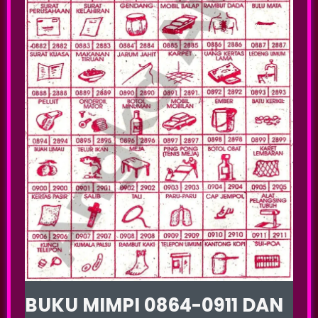
BUKU MIMPI 0864-0911 DAN