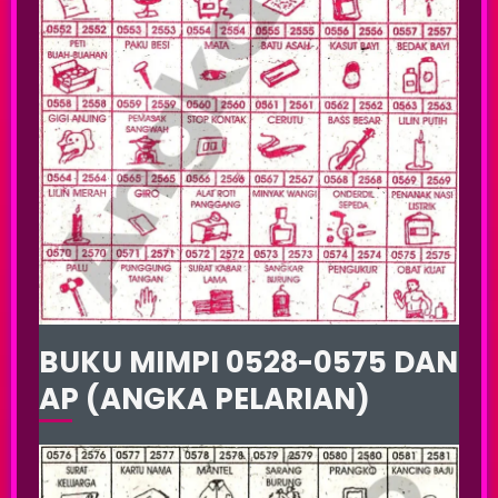
BUKU MIMPI 0528-0575 DAN
AP (ANGKA PELARIAN)