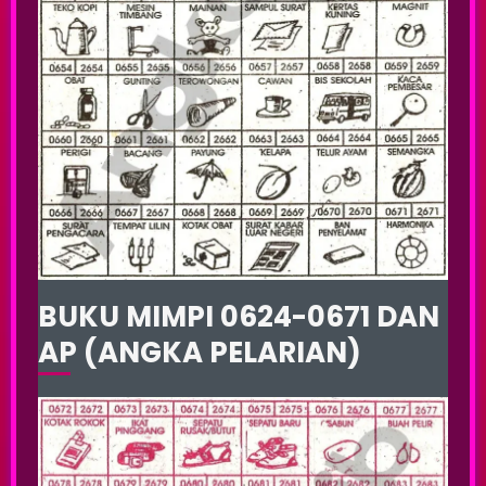
BUKU MIMPI 0624-0671 DAN
AP (ANGKA PELARIAN)