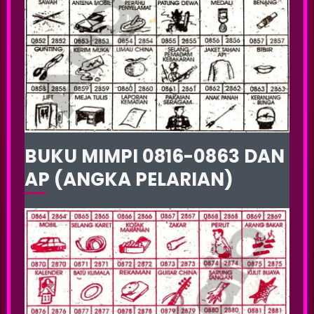
BUKU MIMPI 0816-0863 DAN
AP (ANGKA PELARIAN)