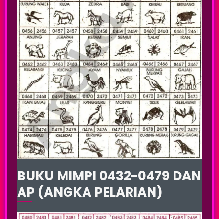
BUKU MIMPI 0432-0479 DAN
AP (ANGKA PELARIAN)