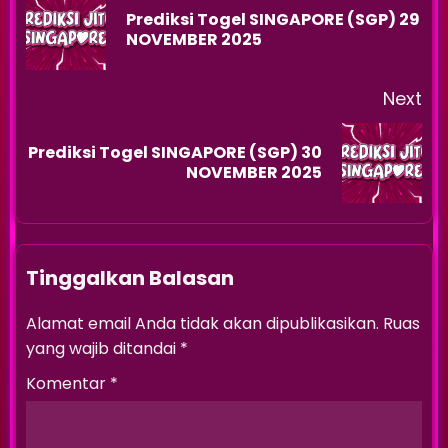
Reading
Prediksi Togel SINGAPORE (SGP) 29
Pr
NOVEMBER 2025
po
Next
Prediksi Togel SINGAPORE (SGP) 30
Next
NOVEMBER 2025
post:
Tinggalkan Balasan
Alamat email Anda tidak akan dipublikasikan.
Ruas
yang wajib ditandai
*
Komentar
*