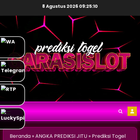
Skip
8 Agustus 2026
09:25:10
to
content
Primary
Menu
Beranda
»
ANGKA PREDIKSI JITU
»
Prediksi Togel