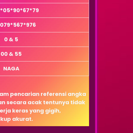
*05*90*67*79
079*567*976
0 & 5
00 & 55
NAGA
alam pencarian referensi angka
kan secara acak tentunya tidak
rja keras yang gigih,
ukup akurat.