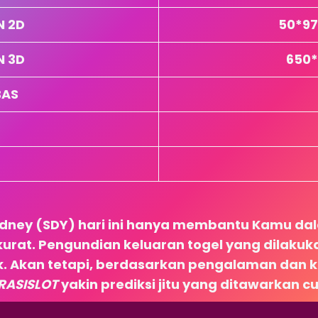
N 2D
50*97
N 3D
650*
BAS
 Sydney (SDY) hari ini hanya membantu Kamu d
 akurat. Pengundian keluaran togel yang dilaku
. Akan tetapi, berdasarkan pengalaman dan ke
RASISLOT
yakin prediksi jitu yang ditawarkan c