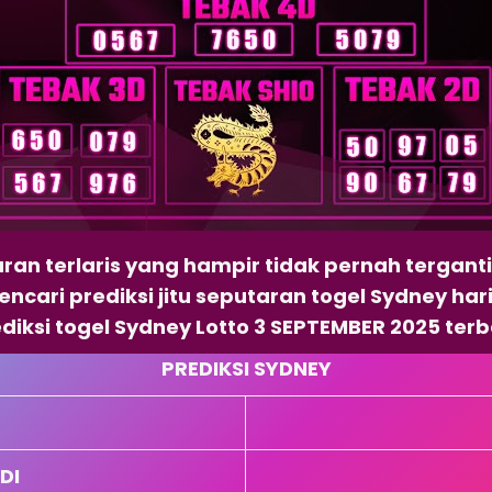
an terlaris yang hampir tidak pernah terganti
ri prediksi jitu seputaran togel Sydney hari i
diksi togel Sydney Lotto 3 SEPTEMBER 2025 terb
PREDIKSI SYDNEY
DI