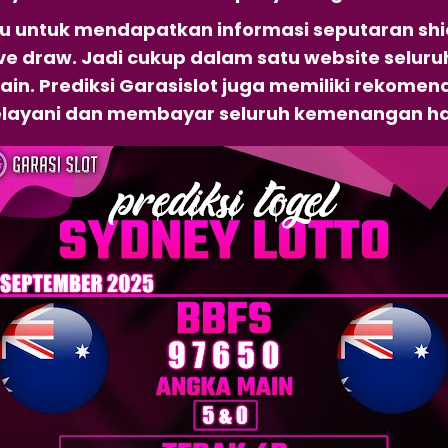
u untuk mendapatkan informasi seputaran shio
ive draw. Jadi cukup dalam satu website seluru
ain.
Prediksi Garasislot
juga memiliki rekomend
elayani dan membayar seluruh kemenangan ha