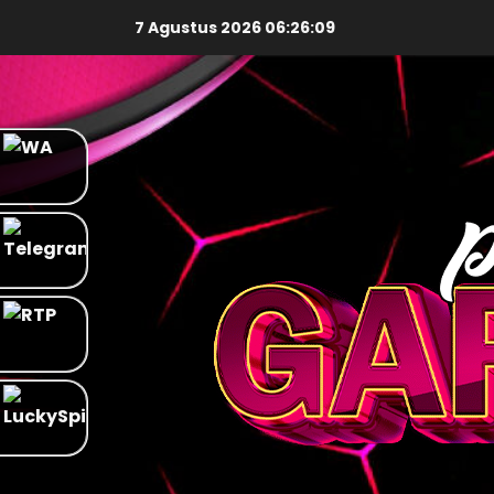
Skip
7 Agustus 2026
06:26:11
to
content