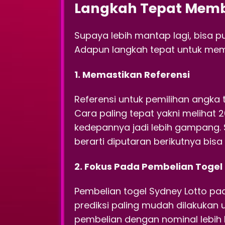
Langkah Tepat Membu
Supaya lebih mantap lagi, bisa pu
Adapun langkah tepat untuk memb
1. Memastikan Referensi
Referensi untuk pemilihan angka 
Cara paling tepat yakni melihat
kedepannya jadi lebih gampang. S
berarti diputaran berikutnya bisa
2. Fokus Pada Pembelian Togel
Pembelian togel Sydney Lotto p
prediksi paling mudah dilakukan
pembelian dengan nominal lebih b