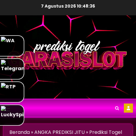
Skip
7 Agustus 2026
10:48:37
to
content
Primary
Menu
Beranda
»
ANGKA PREDIKSI JITU
»
Prediksi Togel