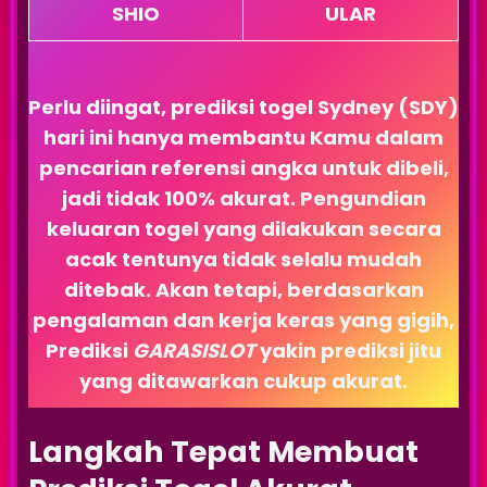
SHIO
ULAR
Perlu diingat, prediksi togel Sydney (SDY)
hari ini hanya membantu Kamu dalam
pencarian referensi angka untuk dibeli,
jadi tidak 100% akurat. Pengundian
keluaran togel yang dilakukan secara
acak tentunya tidak selalu mudah
ditebak. Akan tetapi, berdasarkan
pengalaman dan kerja keras yang gigih,
Prediksi
GARASISLOT
yakin prediksi jitu
yang ditawarkan cukup akurat.
Langkah Tepat Membuat