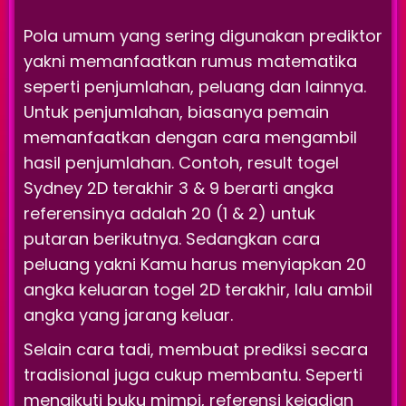
Pola umum yang sering digunakan prediktor
yakni memanfaatkan rumus matematika
seperti penjumlahan, peluang dan lainnya.
Untuk penjumlahan, biasanya pemain
memanfaatkan dengan cara mengambil
hasil penjumlahan. Contoh, result togel
Sydney 2D terakhir 3 & 9 berarti angka
referensinya adalah 20 (1 & 2) untuk
putaran berikutnya. Sedangkan cara
peluang yakni Kamu harus menyiapkan 20
angka keluaran togel 2D terakhir, lalu ambil
angka yang jarang keluar.
Selain cara tadi, membuat prediksi secara
tradisional juga cukup membantu. Seperti
mengikuti buku mimpi, referensi kejadian