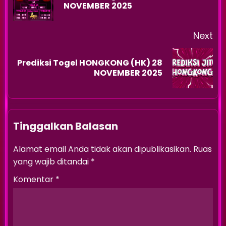
NOVEMBER 2025
po
Next
Prediksi Togel HONGKONG (HK) 28
Next
NOVEMBER 2025
post:
Tinggalkan Balasan
Alamat email Anda tidak akan dipublikasikan.
Ruas
yang wajib ditandai
*
Komentar
*