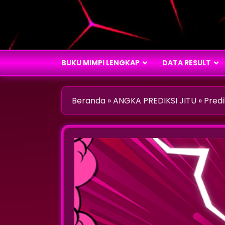
BUKU MIMPI LENGKAP
DATA RESULT
Beranda
»
ANGKA PREDIKSI JITU
»
Pred