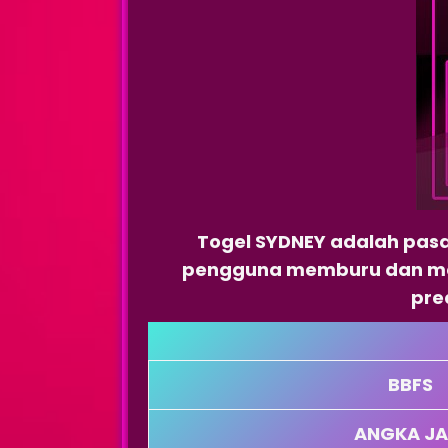
Togel SYDNEY adalah pasar
pengguna memburu dan menca
pre
BBFS
ANGKA JA