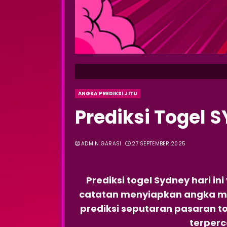
ANGKA PREDIKSI JITU
Prediksi Togel 
ADMIN GARASI
27 SEPTEMBER 2025
Prediksi togel Sydney
hari in
catatan menyiapkan angka ma
prediksi seputaran pasaran toge
terper