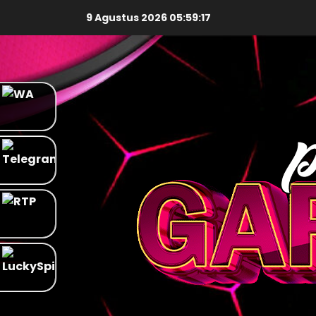
Skip
9 Agustus 2026
05:59:19
to
content