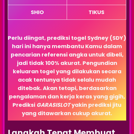
SHIO
TIKUS
Perlu diingat, prediksi togel Sydney (SDY)
hari ini hanya membantu Kamu dalam
pencarian referensi angka untuk dibeli,
jadi tidak 100% akurat. Pengundian
keluaran togel yang dilakukan secara
acak tentunya tidak selalu mudah
ditebak. Akan tetapi, berdasarkan
pengalaman dan kerja keras yang gigih,
Prediksi
GARASISLOT
yakin prediksi jitu
yang ditawarkan cukup akurat.
Langkah Tepat Membuat