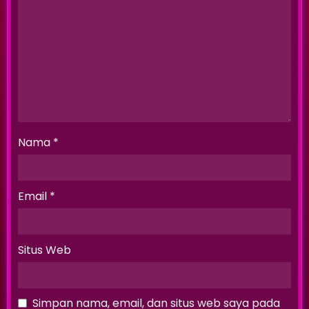
Nama
*
Email
*
Situs Web
Simpan nama, email, dan situs web saya pada