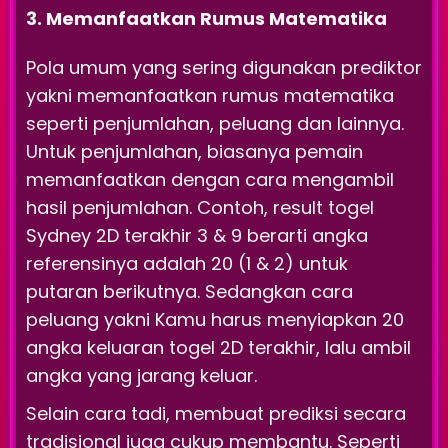
3. Memanfaatkan Rumus Matematika
Pola umum yang sering digunakan prediktor
yakni memanfaatkan rumus matematika
seperti penjumlahan, peluang dan lainnya.
Untuk penjumlahan, biasanya pemain
memanfaatkan dengan cara mengambil
hasil penjumlahan. Contoh, result togel
Sydney 2D terakhir 3 & 9 berarti angka
referensinya adalah 20 (1 & 2) untuk
putaran berikutnya. Sedangkan cara
peluang yakni Kamu harus menyiapkan 20
angka keluaran togel 2D terakhir, lalu ambil
angka yang jarang keluar.
Selain cara tadi, membuat prediksi secara
tradisional juga cukup membantu. Seperti