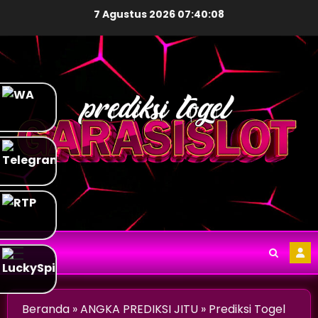
Skip
7 Agustus 2026
07:40:09
to
content
Primary
Menu
Beranda
»
ANGKA PREDIKSI JITU
»
Prediksi Togel