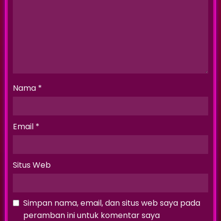
Nama
*
Email
*
Situs Web
Simpan nama, email, dan situs web saya pada
peramban ini untuk komentar saya