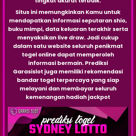
tingkat akurat terbaik.
Situs ini memungkinkan Kamu untuk
mendapatkan informasi seputaran shio,
buku mimpi, data keluaran terakhir serta
menyaksikan live draw. Jadi cukup
dalam satu website seluruh penikmat
togel online dapat memperoleh
informasi bermain.
Prediksi
Garasislot
juga memiliki rekomendasi
bandar togel terpercaya yang siap
melayani dan membayar seluruh
kemenangan hadiah jackpot