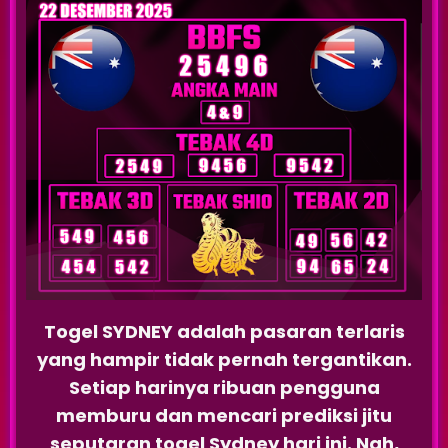
Togel SYDNEY adalah pasaran terlaris
yang hampir tidak pernah tergantikan.
Setiap harinya ribuan pengguna
memburu dan mencari prediksi jitu
seputaran togel Sydney hari ini. Nah,