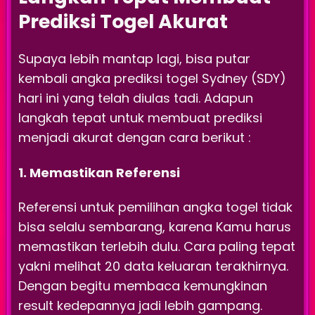
Prediksi Togel Akurat
Supaya lebih mantap lagi, bisa putar
kembali angka prediksi togel Sydney (SDY)
hari ini yang telah diulas tadi. Adapun
langkah tepat untuk membuat prediksi
menjadi akurat dengan cara berikut :
1. Memastikan Referensi
Referensi untuk pemilihan angka togel tidak
bisa selalu sembarang, karena Kamu harus
memastikan terlebih dulu. Cara paling tepat
yakni melihat 20 data keluaran terakhirnya.
Dengan begitu membaca kemungkinan
result kedepannya jadi lebih gampang.