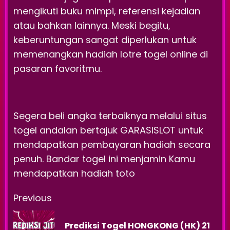
mengikuti buku mimpi, referensi kejadian
atau bahkan lainnya. Meski begitu,
keberuntungan sangat diperlukan untuk
memenangkan hadiah lotre togel online di
pasaran favoritmu.
Segera beli angka terbaiknya melalui situs
togel andalan bertajuk
GARASISLOT
untuk
mendapatkan pembayaran hadiah secara
penuh. Bandar togel ini menjamin Kamu
mendapatkan hadiah toto
Continue
Previous
Reading
Prediksi Togel HONGKONG (HK) 21
Pr