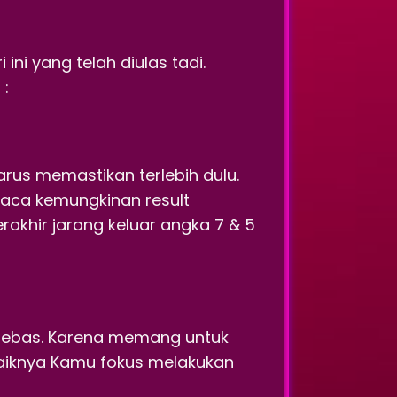
ini yang telah diulas tadi.
 :
arus memastikan terlebih dulu.
baca kemungkinan result
rakhir jarang keluar angka 7 & 5
bebas. Karena memang untuk
baiknya Kamu fokus melakukan