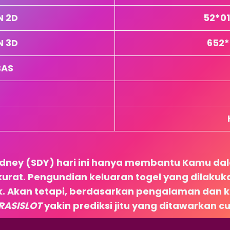
N 2D
52*0
N 3D
652*
BAS
 Sydney (SDY) hari ini hanya membantu Kamu d
 akurat. Pengundian keluaran togel yang dilaku
. Akan tetapi, berdasarkan pengalaman dan ke
RASISLOT
yakin prediksi jitu yang ditawarkan c