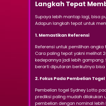
Langkah Tepat Membu
Supaya lebih mantap lagi, bisa pu
Adapun langkah tepat untuk memb
1. Memastikan Referensi
Referensi untuk pemilihan angka 
Cara paling tepat yakni melihat
kedepannya jadi lebih gampang. S
berarti diputaran berikutnya bisa
2. Fokus Pada Pembelian Togel
Pembelian togel Sydney Lotto p
prediksi paling mudah dilakukan
pembelian dengan nominal lebih b