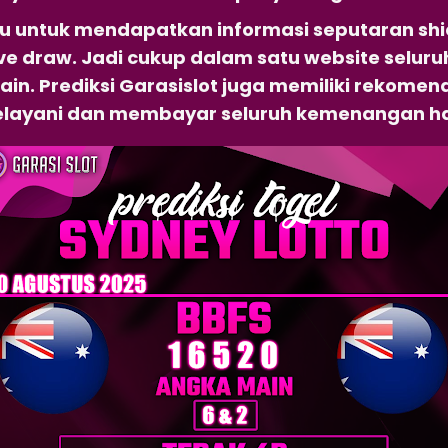
u untuk mendapatkan informasi seputaran shio
ive draw. Jadi cukup dalam satu website seluru
ain.
Prediksi Garasislot
juga memiliki rekomend
elayani dan membayar seluruh kemenangan ha