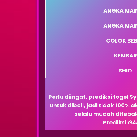
ANGKA MAI
ANGKA MAI
COLOK BE
KEMBAR
SHIO
Perlu diingat, prediksi togel
untuk dibeli, jadi tidak 100%
selalu mudah ditebak
Prediksi
GA