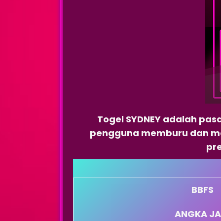
Togel SYDNEY adalah pasar
pengguna memburu dan menca
pre
BBFS
ANGKA JA