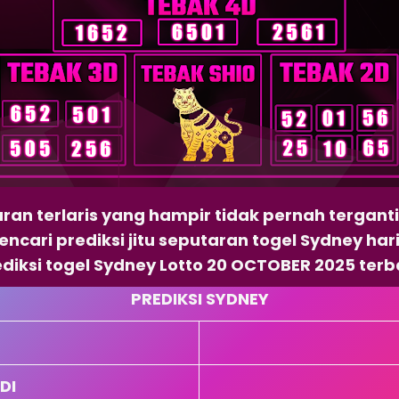
an terlaris yang hampir tidak pernah terganti
ri prediksi jitu seputaran togel Sydney hari i
diksi togel Sydney Lotto 20 OCTOBER 2025 terb
PREDIKSI SYDNEY
DI