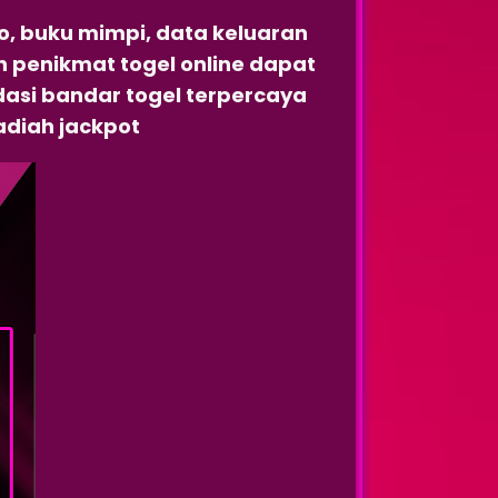
, buku mimpi, data keluaran
h penikmat togel online dapat
asi bandar togel terpercaya
diah jackpot