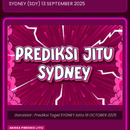
SYDNEY (SDY) 13 SEPTEMBER 2025
Garaislot : Prediksi Togel SYDNEY lotto 16 OCTOBER 2025
ANGKA PREDIKSI JITU