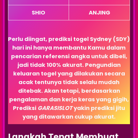
SHIO
ANJING
Perlu diingat, prediksi togel Sydney (SDY)
hari ini hanya membantu Kamu dalam
pencarian referensi angka untuk dibeli,
jadi tidak 100% akurat. Pengundian
keluaran togel yang dilakukan secara
acak tentunya tidak selalu mudah
ditebak. Akan tetapi, berdasarkan
pengalaman dan kerja keras yang gigih,
Prediksi
GARASISLOT
yakin prediksi jitu
yang ditawarkan cukup akurat.
Langkah Tepat Membuat