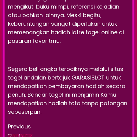
mengikuti buku mimpi, referensi kejadian
atau bahkan lainnya. Meski begitu,
keberuntungan sangat diperlukan untuk
memenangkan hadiah lotre togel online di
pasaran favoritmu.
Segera beli angka terbaiknya melalui situs
togel andalan bertajuk
GARASISLOT
untuk
mendapatkan pembayaran hadiah secara
penuh. Bandar togel ini menjamin Kamu
mendapatkan hadiah toto tanpa potongan
sepeserpun.
Continue
Previous