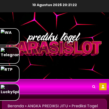
Skip
10 Agustus 2026
20:21:23
to
content
Primary
Menu
Beranda
»
ANGKA PREDIKSI JITU
»
Prediksi Togel