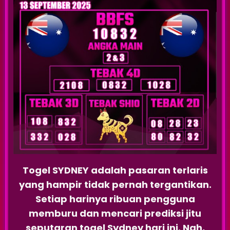
Togel SYDNEY adalah pasaran terlaris
yang hampir tidak pernah tergantikan.
Setiap harinya ribuan pengguna
memburu dan mencari prediksi jitu
seputaran togel Sydney hari ini. Nah,