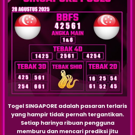
Togel SINGAPORE adalah pasaran terlaris
yang hampir tidak pernah tergantikan.
Setiap harinya ribuan pengguna
memburu dan mencari prediksi jitu