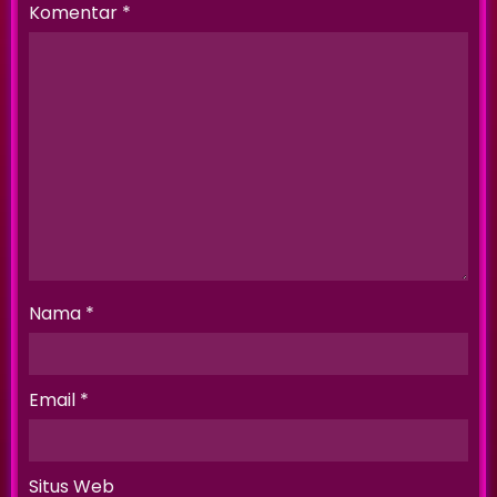
Komentar
*
Nama
*
Email
*
Situs Web