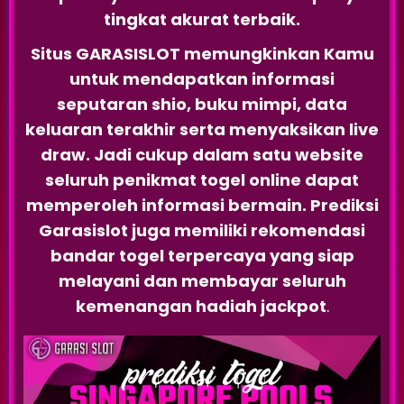
tingkat akurat terbaik.
Situs GARASISLOT memungkinkan Kamu
untuk mendapatkan informasi
seputaran shio, buku mimpi, data
keluaran terakhir serta menyaksikan live
draw. Jadi cukup dalam satu website
seluruh penikmat togel online dapat
memperoleh informasi bermain.
Prediksi
Garasislot
juga memiliki rekomendasi
bandar togel terpercaya yang siap
melayani dan membayar seluruh
kemenangan hadiah jackpot
.