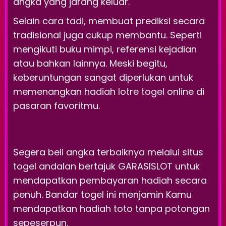
angka yang jarang keluar.
Selain cara tadi, membuat prediksi secara
tradisional juga cukup membantu. Seperti
mengikuti buku mimpi, referensi kejadian
atau bahkan lainnya. Meski begitu,
keberuntungan sangat diperlukan untuk
memenangkan hadiah lotre togel online di
pasaran favoritmu.
Segera beli angka terbaiknya melalui situs
togel andalan bertajuk
GARASISLOT
untuk
mendapatkan pembayaran hadiah secara
penuh. Bandar togel ini menjamin Kamu
mendapatkan hadiah toto tanpa potongan
sepeserpun.