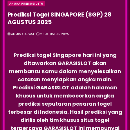
ANGKA PREDIKSI JITU
Prediksi Togel SINGAPORE (SGP) 28
AGUSTUS 2025
ADMIN GARASI
28 AGUSTUS 2025
Prediksi togel Singapore
hari ini yang
ditawarkan
GARASISLOT
akan
membantu Kamu dalam menyelesaikan
catatan menyiapkan angka main.
Prediksi
GARASISLOT
adalah halaman
khusus untuk membocorkan angka
prediksi seputaran pasaran togel
terbesar di Indonesia. Hasil prediksi yang
dirilis oleh tim khusus situs togel
terpercaya
GARASISLOT
ini mempunyai