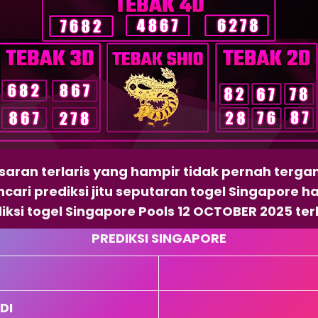
ran terlaris yang hampir tidak pernah tergan
 prediksi jitu seputaran togel Singapore hari
iksi togel Singapore Pools 12 OCTOBER 2025 ter
PREDIKSI SINGAPORE
DI