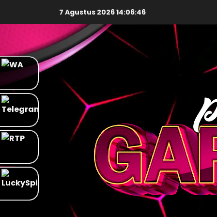
Skip
7 Agustus 2026
14:06:48
to
content