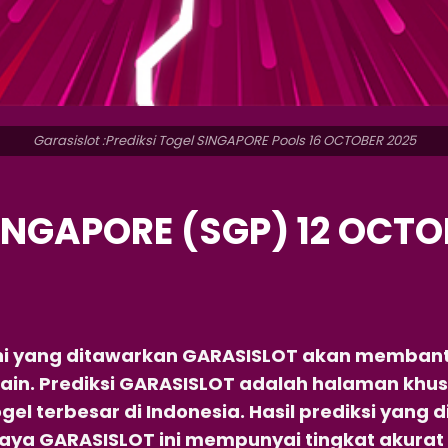
Garasislot :Prediksi Togel SINGAPORE Pools 16 OCTOBER 2025
SINGAPORE (SGP) 12 OCTO
ini yang ditawarkan
GARASISLOT
akan membant
in. Prediksi
GARASISLOT
adalah halaman khu
l terbesar di Indonesia. Hasil prediksi yang dir
caya
GARASISLOT
ini mempunyai tingkat akurat 