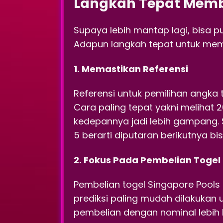
Langkah Tepat Membu
Supaya lebih mantap lagi, bisa pu
Adapun langkah tepat untuk memb
1. Memastikan Referensi
Referensi untuk pemilihan angka 
Cara paling tepat yakni melihat
kedepannya jadi lebih gampang. S
5 berarti diputaran berikutnya bi
2. Fokus Pada Pembelian Togel
Pembelian togel Singapore Pool
prediksi paling mudah dilakukan
pembelian dengan nominal lebih b