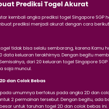
at Prediksi Togel Akurat
tar kembali angka prediksi togel Singapore SGP hari
uat prediksi menjadi akurat dengan cara berikut
togel tidak bisa selalu sembarang, karena Kamu h
 20 data keluaran terakhirnya. Dengan begitu mem
emisalnya, dari 20 keluaran togel Singapore SGP t
sa saja muncul.
 2D dan Colok Bebas
s pada umumnya berfokus pada angka 2D dan col
 untuk 2 permainan tersebut. Dengan begitu, ada 
esar untuk taruhan togel 2D dan colok bebas ini.