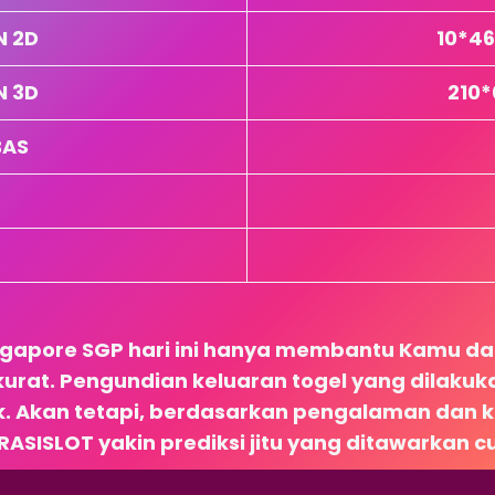
N 2D
10*4
N 3D
210*
BAS
 Singapore SGP hari ini hanya membantu Kamu d
 akurat. Pengundian keluaran togel yang dilaku
. Akan tetapi, berdasarkan pengalaman dan ke
RASISLOT
yakin prediksi jitu yang ditawarkan 