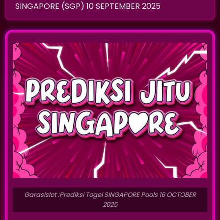
SINGAPORE (SGP) 10 SEPTEMBER 2025
Garasislot :Prediksi Togel SINGAPORE Pools 16 OCTOBER
2025