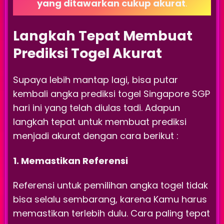
yang ditawarkan cukup akurat
.
Langkah Tepat Membuat
Prediksi Togel Akurat
Supaya lebih mantap lagi, bisa putar
kembali angka prediksi togel Singapore SGP
hari ini yang telah diulas tadi. Adapun
langkah tepat untuk membuat prediksi
menjadi akurat dengan cara berikut :
1. Memastikan Referensi
Referensi untuk pemilihan angka togel tidak
bisa selalu sembarang, karena Kamu harus
memastikan terlebih dulu. Cara paling tepat