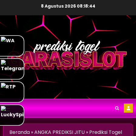
Skip
8 Agustus 2026
08:18:45
to
content
Primary
Menu
Beranda
»
ANGKA PREDIKSI JITU
»
Prediksi Togel