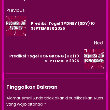
Continue
Previous
Reading
Prediksi Togel SYDNEY (SDY) 10
Pr
SEPTEMBER 2025
po
Next
Prediksi Togel HONGKONG (HK) 10
Next
SEPTEMBER 2025
post:
Tinggalkan Balasan
Alamat email Anda tidak akan dipublikasikan.
Ruas
yang wajib ditandai
*