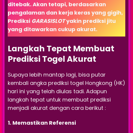
ditebak. Akan tetapi, berdasarkan
pengalaman dan kerja keras yang gigih,
Prediksi
GARASISLOT
yakin prediksi jitu
yang ditawarkan cukup akurat.
Langkah Tepat Membuat
Prediksi Togel Akurat
Supaya lebih mantap lagi, bisa putar
kembali angka prediksi togel Hongkong (HK)
hari ini yang telah diulas tadi. Adapun
langkah tepat untuk membuat prediksi
menjadi akurat dengan cara berikut :
1. Memastikan Referensi