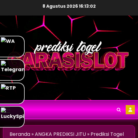
Skip
8 Agustus 2026
16:13:02
to
content
Primary
Menu
Beranda
»
ANGKA PREDIKSI JITU
»
Prediksi Togel