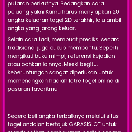
putaran berikutnya. Sedangkan cara
peluang yakni Kamu harus menyiapkan 20
angka keluaran togel 2D terakhir, lalu ambil
angka yang jarang keluar.
Selain cara tadi, membuat prediksi secara
tradisional juga cukup membantu. Seperti
mengikuti buku mimpi, referensi kejadian
atau bahkan lainnya. Meski begitu,
keberuntungan sangat diperlukan untuk
memenangkan hadiah lotre togel online di
pasaran favoritmu.
Segera beli angka terbaiknya melalui situs
togel andalan bertajuk
GARASISLOT
untuk