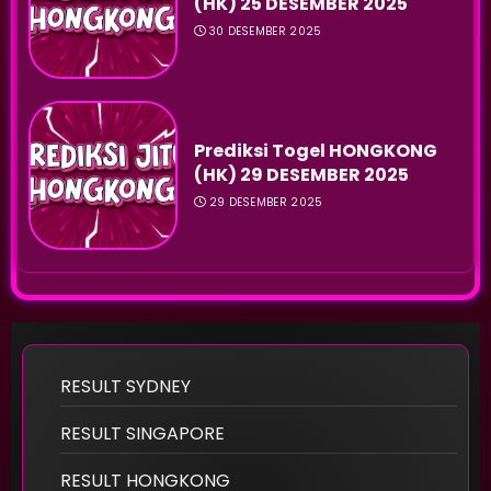
(HK) 25 DESEMBER 2025
30 DESEMBER 2025
Prediksi Togel HONGKONG
(HK) 29 DESEMBER 2025
29 DESEMBER 2025
RESULT SYDNEY
RESULT SINGAPORE
RESULT HONGKONG