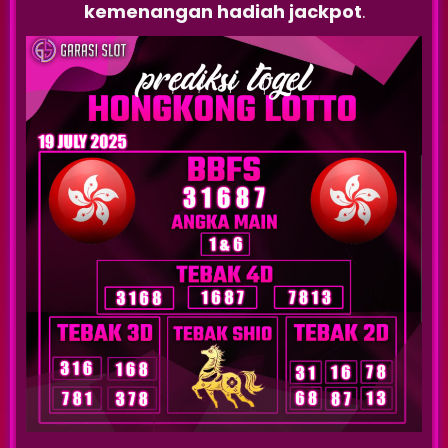
kemenangan hadiah jackpot
.