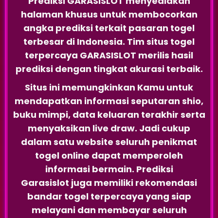
Prediksi
GARASISLOT
menyediakan
halaman khusus untuk membocorkan
angka prediksi terkait pasaran togel
terbesar di Indonesia. Tim situs togel
terpercaya
GARASISLOT
merilis hasil
prediksi dengan tingkat akurasi terbaik.
Situs ini memungkinkan Kamu untuk
mendapatkan informasi seputaran shio,
buku mimpi, data keluaran terakhir serta
menyaksikan live draw. Jadi cukup
dalam satu website seluruh penikmat
togel online dapat memperoleh
informasi bermain.
Prediksi
Garasislot
juga memiliki rekomendasi
bandar togel terpercaya yang siap
melayani dan membayar seluruh