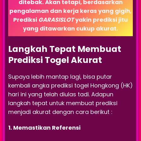
ditebak. Akan tetapi, berdasarkan
pengalaman dan kerja keras yang gigih,
Prediksi
GARASISLOT
yakin prediksi jitu
yang ditawarkan cukup akurat.
Langkah Tepat Membuat
Prediksi Togel Akurat
Supaya lebih mantap lagi, bisa putar
kembali angka prediksi togel Hongkong (HK)
hari ini yang telah diulas tadi. Adapun
langkah tepat untuk membuat prediksi
menjadi akurat dengan cara berikut :
1. Memastikan Referensi