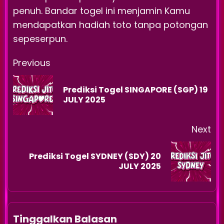
penuh. Bandar togel ini menjamin Kamu
mendapatkan hadiah toto tanpa potongan
sepeserpun.
Continue
Previous
Reading
Prediksi Togel SINGAPORE (SGP) 19
Pr
JULY 2025
po
Next
Prediksi Togel SYDNEY (SDY) 20
Next
JULY 2025
post:
Tinggalkan Balasan