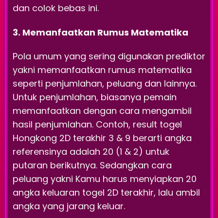
dan colok bebas ini.
3. Memanfaatkan Rumus Matematika
Pola umum yang sering digunakan prediktor
yakni memanfaatkan rumus matematika
seperti penjumlahan, peluang dan lainnya.
Untuk penjumlahan, biasanya pemain
memanfaatkan dengan cara mengambil
hasil penjumlahan. Contoh, result togel
Hongkong 2D terakhir 3 & 9 berarti angka
referensinya adalah 20 (1 & 2) untuk
putaran berikutnya. Sedangkan cara
peluang yakni Kamu harus menyiapkan 20
angka keluaran togel 2D terakhir, lalu ambil
angka yang jarang keluar.