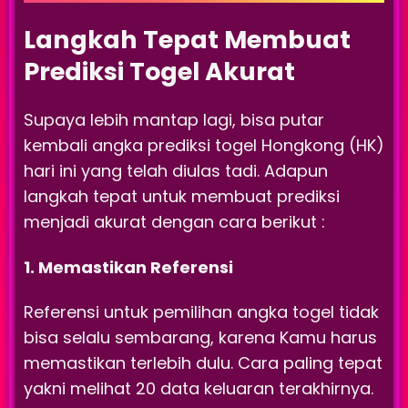
Langkah Tepat Membuat
Prediksi Togel Akurat
Supaya lebih mantap lagi, bisa putar
kembali angka prediksi togel Hongkong (HK)
hari ini yang telah diulas tadi. Adapun
langkah tepat untuk membuat prediksi
menjadi akurat dengan cara berikut :
1. Memastikan Referensi
Referensi untuk pemilihan angka togel tidak
bisa selalu sembarang, karena Kamu harus
memastikan terlebih dulu. Cara paling tepat
yakni melihat 20 data keluaran terakhirnya.