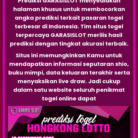
Prediksi
GARASISLOT
menyediakan
halaman khusus untuk membocorkan
angka prediksi terkait pasaran togel
terbesar di Indonesia. Tim situs togel
terpercaya
GARASISLOT
merilis hasil
prediksi dengan tingkat akurasi terbaik.
Situs ini memungkinkan Kamu untuk
mendapatkan informasi seputaran shio,
buku mimpi, data keluaran terakhir serta
menyaksikan live draw. Jadi cukup
dalam satu website seluruh penikmat
togel online dapat