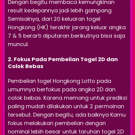
Dengan begitu membaca kemungkinan
result kedepannya jadi lebih gampang.
Semisalnya, dari 20 keluaran togel
Hongkong (HK) terakhir jarang keluar angka
7 & 5 berarti diputaran berikutnya bisa saja
muncul.
2. Fokus Pada Pembelian Togel 2D dan
Colok Bebas
Pembelian togel Hongkong Lotto pada
umumnya berfokus pada angka 2D dan
colok bebas. Karena memang untuk prediksi
paling mudah dilakukan untuk 2 permainan
tersebut. Dengan begitu, ada baiknya Kamu
fokus melakukan pembelian dengan
nominal lebih besar untuk taruhan togel 2D