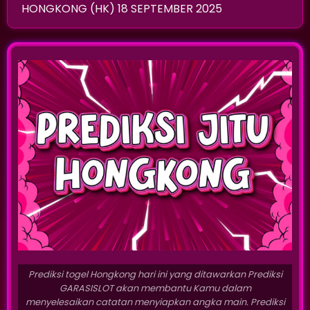
HONGKONG (HK) 18 SEPTEMBER 2025
Prediksi togel Hongkong hari ini yang ditawarkan Prediksi
GARASISLOT akan membantu Kamu dalam
menyelesaikan catatan menyiapkan angka main. Prediksi