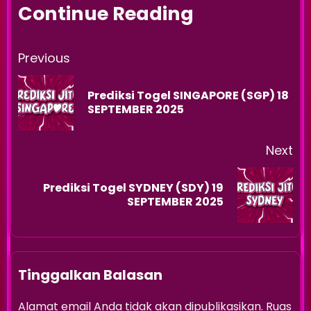
Continue Reading
Continue
Previous
Reading
Prediksi Togel SINGAPORE (SGP) 18
Pr
SEPTEMBER 2025
po
Next
Prediksi Togel SYDNEY (SDY) 19
Next
SEPTEMBER 2025
post:
Tinggalkan Balasan
Alamat email Anda tidak akan dipublikasikan.
Ruas