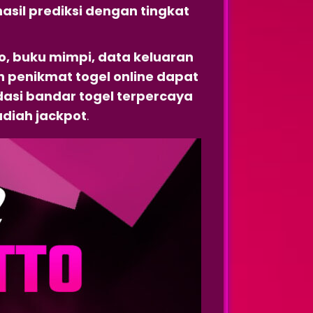
hasil prediksi dengan tingkat
, buku mimpi, data keluaran
h penikmat togel online dapat
asi bandar togel terpercaya
diah jackpot
.