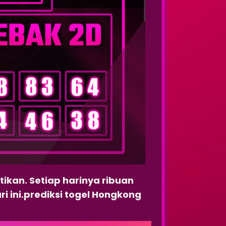
ikan. Setiap harinya ribuan
 ini.prediksi togel Hongkong