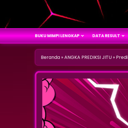
BUKU MIMPI LENGKAP
DATA RESULT
Beranda
»
ANGKA PREDIKSI JITU
»
Pred