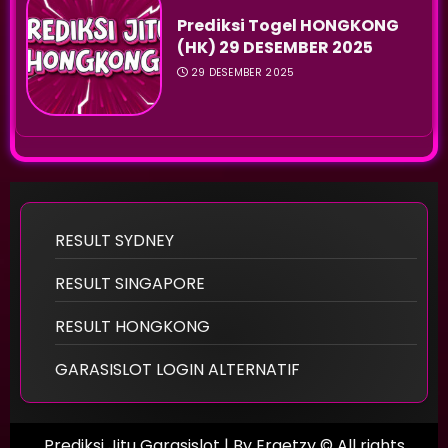
Prediksi Togel HONGKONG
(HK) 29 DESEMBER 2025
29 DESEMBER 2025
RESULT SYDNEY
RESULT SINGAPORE
RESULT HONGKONG
GARASISLOT LOGIN ALTERNATIF
Prediksi Jitu Garasislot | By Ergetzy © All rights