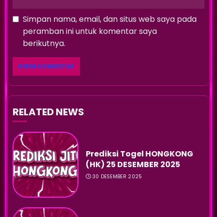
Simpan nama, email, dan situs web saya pada
peramban ini untuk komentar saya
berikutnya.
RELATED NEWS
Prediksi Togel HONGKONG
(HK) 25 DESEMBER 2025
30 DESEMBER 2025