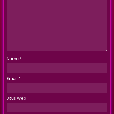
Nama
*
Email
*
Situs Web