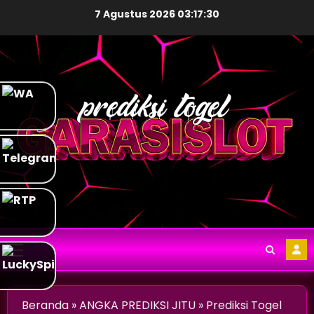
Skip
7 Agustus 2026
03:17:31
to
content
Primary
Menu
Beranda
»
ANGKA PREDIKSI JITU
»
Prediksi Togel