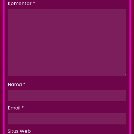
Komentar
*
Nama
*
Email
*
Situs Web