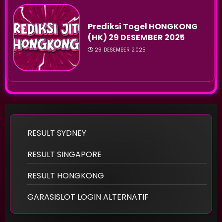
Prediksi Togel HONGKONG
(HK) 29 DESEMBER 2025
29 DESEMBER 2025
RESULT SYDNEY
RESULT SINGAPORE
RESULT HONGKONG
GARASISLOT LOGIN ALTERNATIF