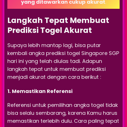
yang ditawarkan cukup akurat
.
Langkah Tepat Membuat
Prediksi Togel Akurat
Supaya lebih mantap lagi, bisa putar
kembali angka prediksi togel Singapore SGP
hari ini yang telah diulas tadi. Adapun
langkah tepat untuk membuat prediksi
menjadi akurat dengan cara berikut :
1. Memastikan Referensi
Referensi untuk pemilihan angka togel tidak
bisa selalu sembarang, karena Kamu harus
memastikan terlebih dulu. Cara paling tepat