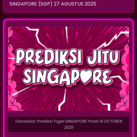
SINGAPORE (SGP) 27 AGUSTUS 2025
Garasislot :Prediksi Togel SINGAPORE Pools 16 OCTOBER
2025