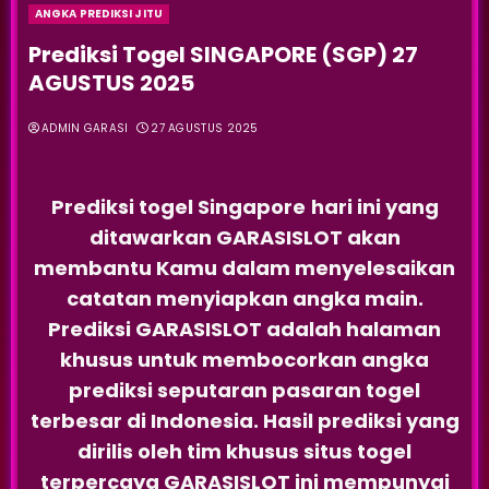
ANGKA PREDIKSI JITU
Prediksi Togel SINGAPORE (SGP) 27
AGUSTUS 2025
ADMIN GARASI
27 AGUSTUS 2025
Prediksi togel Singapore
hari ini yang
ditawarkan
GARASISLOT
akan
membantu Kamu dalam menyelesaikan
catatan menyiapkan angka main.
Prediksi
GARASISLOT
adalah halaman
khusus untuk membocorkan angka
prediksi seputaran pasaran togel
terbesar di Indonesia. Hasil prediksi yang
dirilis oleh tim khusus situs togel
terpercaya
GARASISLOT
ini mempunyai