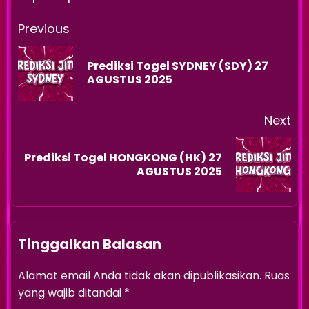
Continue
Previous
Reading
Prediksi Togel SYDNEY (SDY) 27
Pr
AGUSTUS 2025
po
Next
Prediksi Togel HONGKONG (HK) 27
Next
AGUSTUS 2025
post:
Tinggalkan Balasan
Alamat email Anda tidak akan dipublikasikan.
Ruas
yang wajib ditandai
*