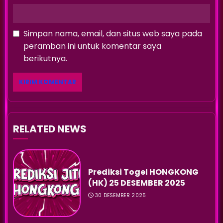
Simpan nama, email, dan situs web saya pada
peramban ini untuk komentar saya
berikutnya.
RELATED NEWS
Prediksi Togel HONGKONG
(HK) 25 DESEMBER 2025
30 DESEMBER 2025