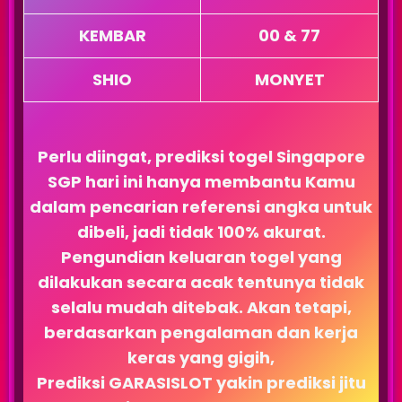
KEMBAR
00 & 77
SHIO
MONYET
Perlu diingat, prediksi togel Singapore
SGP hari ini hanya membantu Kamu
dalam pencarian referensi angka untuk
dibeli, jadi tidak 100% akurat.
Pengundian keluaran togel yang
dilakukan secara acak tentunya tidak
selalu mudah ditebak. Akan tetapi,
berdasarkan pengalaman dan kerja
keras yang gigih,
Prediksi
GARASISLOT
yakin prediksi jitu