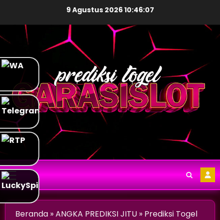
Skip
9 Agustus 2026
10:46:08
to
content
Primary
Menu
Beranda
»
ANGKA PREDIKSI JITU
»
Prediksi Togel