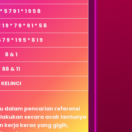
* 5 7 9 1 * 1 9 5 8
 1 9 * 7 9 * 9 1 * 5 8
 7 9 * 1 9 5 * 8 1 9
8 & 1
88 & 11
KELINCI
u dalam pencarian referensi
dilakukan secara acak tentunya
 kerja keras yang gigih,