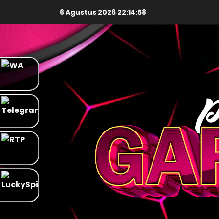
Skip
6 Agustus 2026
22:15:00
to
content