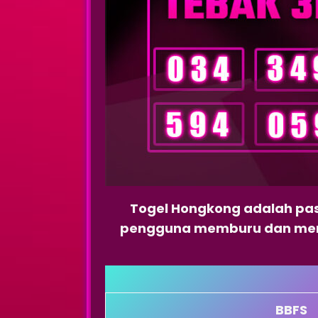
Togel Hongkong
adalah pasa
pengguna memburu dan mencar
BBFS