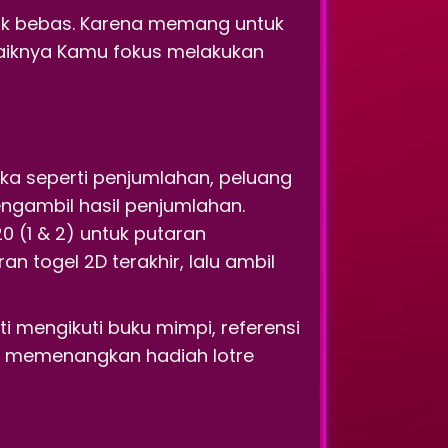
ok bebas. Karena memang untuk
baiknya Kamu fokus melakukan
a seperti penjumlahan, peluang
gambil hasil penjumlahan.
0 (1 & 2) untuk putaran
 togel 2D terakhir, lalu ambil
i mengikuti buku mimpi, referensi
uk memenangkan hadiah lotre