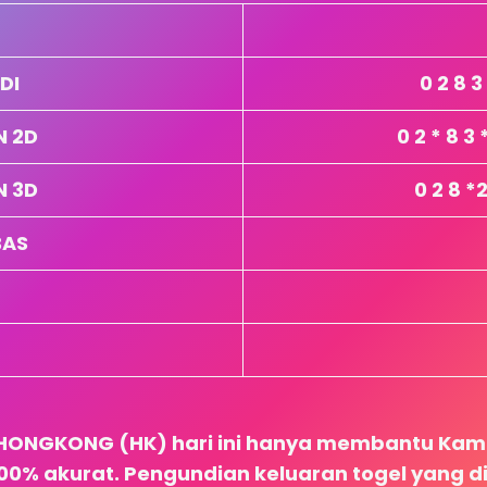
DI
0 2 8 3 
N 2D
0 2 * 8 3 *
N 3D
0 2 8 *2 
BAS
gel HONGKONG (HK) hari ini hanya membantu Kam
k 100% akurat. Pengundian keluaran togel yang 