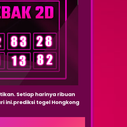
ikan. Setiap harinya ribuan
 ini.prediksi togel Hongkong