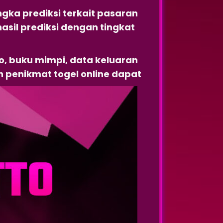
a prediksi terkait pasaran
hasil prediksi dengan tingkat
, buku mimpi, data keluaran
h penikmat togel online dapat