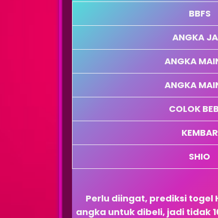
BBFS
ANGKA JA
ANGKA MAI
ANGKA MAI
COLOK BE
KEMBAR
SHIO
Perlu diingat, prediksi to
angka untuk dibeli, jadi tida