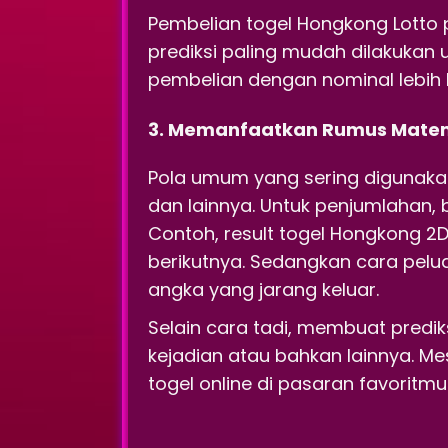
Pembelian togel Hongkong Lott
prediksi paling mudah dilakukan
pembelian dengan nominal lebih b
3. Memanfaatkan Rumus Mate
Pola umum yang sering digunaka
dan lainnya. Untuk penjumlahan
Contoh, result togel Hongkong 2D 
berikutnya. Sedangkan cara pelua
angka yang jarang keluar.
Selain cara tadi, membuat predik
kejadian atau bahkan lainnya. M
togel online di pasaran favoritmu