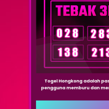
Togel Hongkong
adalah pasa
pengguna memburu dan mencar