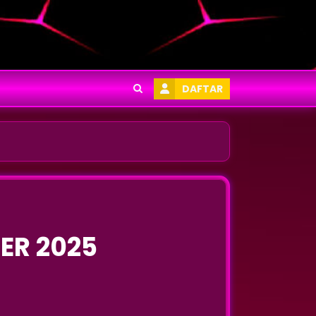
DAFTAR
ER 2025